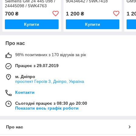
Siemens GM 24 445 098 /
90434642 / 5WK7418
GM9
24445098 / 5WK4763
700
1 200
1 2
₴
₴
Купити
Купити
Про нас
98% позитивних з 170 відгуків за рік
Працює з 29.07.2019
м. Дніпро
проспект Героїв 3, Дніпро, Україна
Контакти
Сьогодні працює з 08:30 до 20:00
Показати весь графік роботи
Про нас