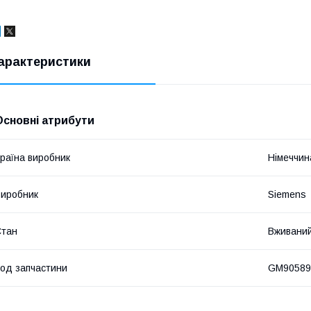
арактеристики
Основні атрибути
раїна виробник
Німеччин
иробник
Siemens
Стан
Вживани
од запчастини
GM90589