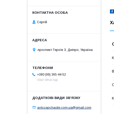
Х
Сергій
проспект Героїв 3, Дніпро, Україна
К
В
+380 (99) 365-44-52
Viber What’App
К
avtozapchastie.com.ua@gmail.com