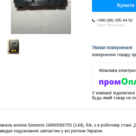
Купити
+380 (99) 365-44-52
Viber What’App
повернення товару п
У компанії підключені
будь-який товар не п
анель кнопок Siemens GM90589755 (144), б/в, є в робочому стані. Д
видке надсилання запчастин у всі регіони України.