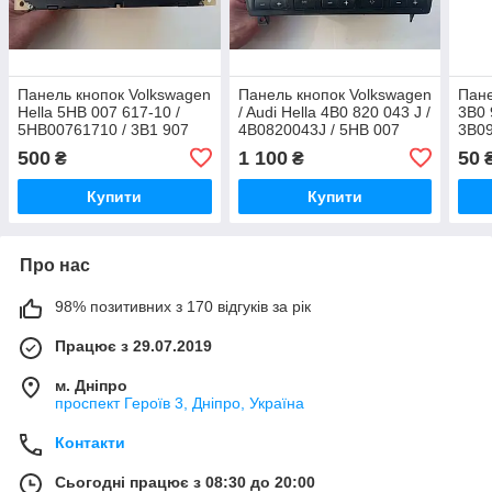
Панель кнопок Volkswagen
Панель кнопок Volkswagen
Пане
Hella 5HB 007 617-10 /
/ Audi Hella 4B0 820 043 J /
3B0 
5HB00761710 / 3B1 907
4B0820043J / 5HB 007
3B0
044 B / 3B1907044B /
604-18 / 5HB00760418
500
1 100
50
₴
₴
BL/RT
Купити
Купити
Про нас
98% позитивних з 170 відгуків за рік
Працює з 29.07.2019
м. Дніпро
проспект Героїв 3, Дніпро, Україна
Контакти
Сьогодні працює з 08:30 до 20:00