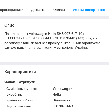
арактеристики
Доставка
Оплата
Умови повернення
Опис
Панель кнопок Volkswagen Hella 5HB 007 617-10 /
5HB00761710 / 3B1 907 044 B / 3B1907044B (143), б/в, є в
робочому стані. Деталі без пробігу в Україні. Ми гарантуємо
швидке надсилання запчастин у всі регіони України.
Характеристики
Основні атрибути
Сумісність з маркою
Volkswagen
Виробник
Hella
Країна виробник
Німеччина
Код запчастини
3B1907044B