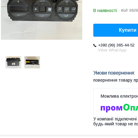
В наявності
Код:
6926
Купити
+380 (99) 365-44-52
Viber What’App
повернення товару п
У компанії підключені
будь-який товар не п