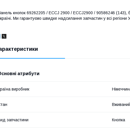
анель кнопок 69262205 / ECCJ 2900 / ECCJ2900 / 90586246 (143), б/в
країні. Ми гарантуємо швидке надсилання запчастин у всі регіони У
арактеристики
Основні атрибути
раїна виробник
Німеччин
Стан
Вживани
ид запчастини
Кнопка