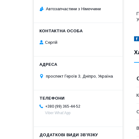
Автозапчастини з Німеччини
П
У
Сергій
Х
проспект Героїв 3, Дніпро, Україна
К
+380 (99) 365-44-52
Viber What’App
В