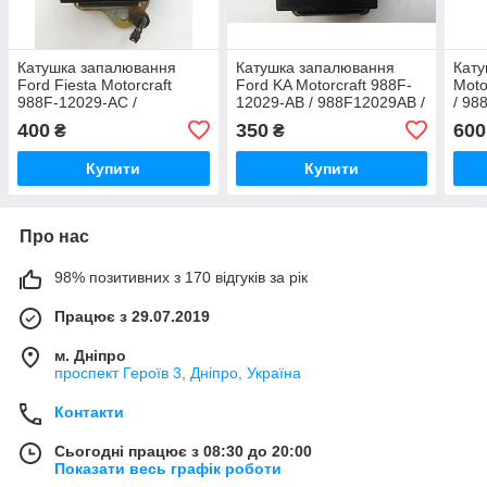
Катушка запалювання
Катушка запалювання
Кату
Ford Fiesta Motorcraft
Ford KA Motorcraft 988F-
Moto
988F-12029-AC /
12029-AB / 988F12029AB /
/ 98
988F12029AC / 0323BA
0299BA
400
350
600
₴
₴
Купити
Купити
Про нас
98% позитивних з 170 відгуків за рік
Працює з 29.07.2019
м. Дніпро
проспект Героїв 3, Дніпро, Україна
Контакти
Сьогодні працює з 08:30 до 20:00
Показати весь графік роботи