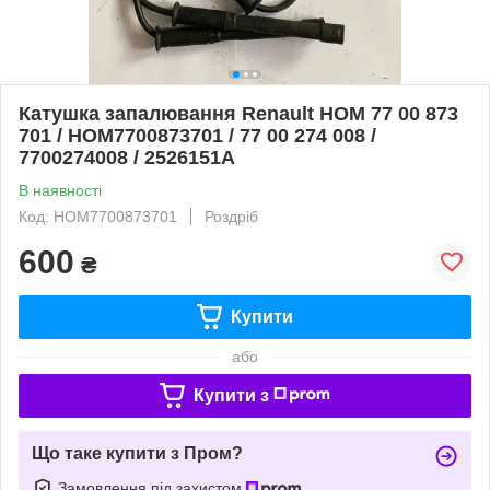
Катушка запалювання Renault HOM 77 00 873
701 / HOM7700873701 / 77 00 274 008 /
7700274008 / 2526151A
В наявності
Код: HOM7700873701
Роздріб
600
₴
Купити
або
Купити з
Що таке купити з Пром?
Замовлення під захистом