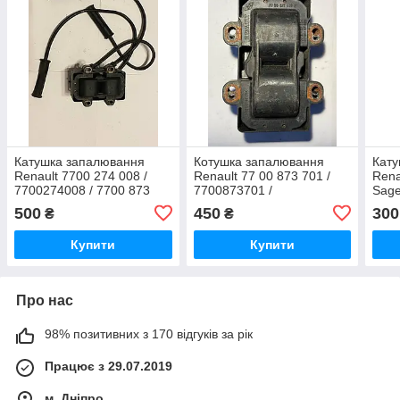
Катушка запалювання
Котушка запалювання
Кату
Renault 7700 274 008 /
Renault 77 00 873 701 /
Rena
7700274008 / 7700 873
7700873701 /
Sage
701 / 7700873701 /
7700872449E / 2526078A
2526
500
450
300
₴
₴
2526151A
770
Купити
Купити
Про нас
98% позитивних з 170 відгуків за рік
Працює з 29.07.2019
м. Дніпро