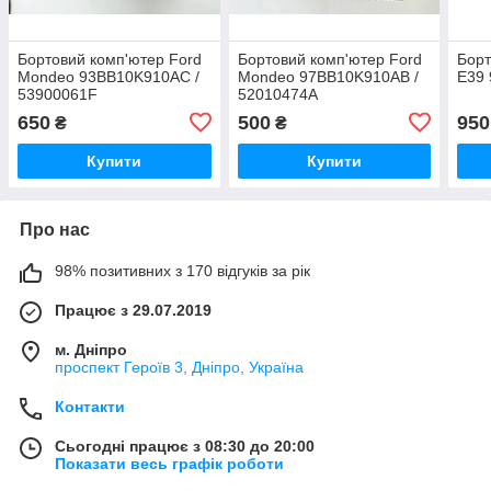
Бортовий комп'ютер Ford
Бортовий комп'ютер Ford
Бор
Mondeo 93BB10K910AC /
Mondeo 97BB10K910AB /
E39
53900061F
52010474A
650
500
950
₴
₴
Купити
Купити
Про нас
98% позитивних з 170 відгуків за рік
Працює з 29.07.2019
м. Дніпро
проспект Героїв 3, Дніпро, Україна
Контакти
Сьогодні працює з 08:30 до 20:00
Показати весь графік роботи