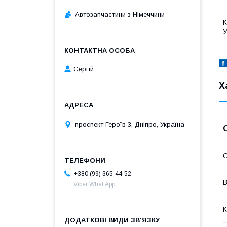
Автозапчастини з Німеччини
К
У
Сергій
Х
проспект Героїв 3, Дніпро, Україна
С
+380 (99) 365-44-52
В
Viber What’App
К