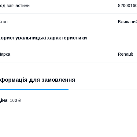
од запчастини
8200016
Стан
Вживани
Користувальницькі характеристики
Марка
Renault
нформація для замовлення
іна:
100 ₴