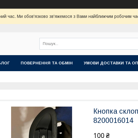
чий час. Ми обов'язково зв'яжемося з Вами найближчим робочим час
БЛОГ
ПОВЕРНЕННЯ ТА ОБМІН
УМОВИ ДОСТАВКИ ТА О
Кнопка скло
8200016014
100 ₴