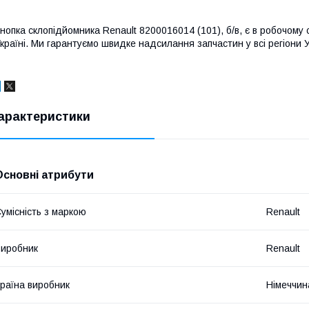
нопка склопідйомника Renault 8200016014 (101), б/в, є в робочому ст
країні. Ми гарантуємо швидке надсилання запчастин у всі регіони У
арактеристики
Основні атрибути
умісність з маркою
Renault
иробник
Renault
раїна виробник
Німеччин