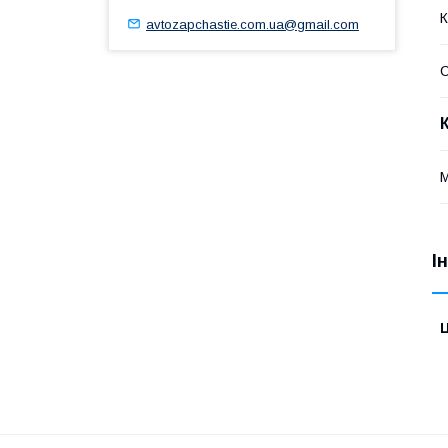
К
avtozapchastie.com.ua@gmail.com
І
Ц