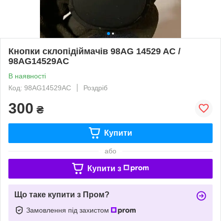
Кнопки склопідіймачів 98AG 14529 AC /
98AG14529AC
В наявності
Код: 98AG14529AC
Роздріб
300
₴
Купити
або
Купити з
Що таке купити з Пром?
Замовлення під захистом