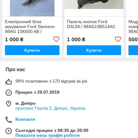
Електронний блок
Панель кнопок Ford
Моду
керування Ford Siemens
D3L0A / 98AG19B514AC
комф
98AG 1SK600 AB /
98A
98AG1SK600AB / SWK
1 000
1 000
500
₴
₴
720-B / SWK720B
Купити
Купити
Про нас
98% позитивних з 170 відгуків за рік
Працює з 29.07.2019
м. Дніпро
проспект Героїв 3, Дніпро, Україна
Контакти
Сьогодні працює з 08:30 до 20:00
Показати весь графік роботи