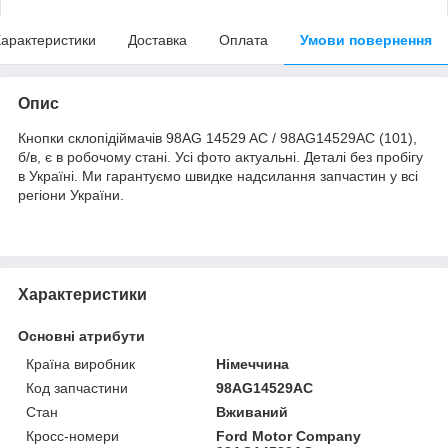
арактеристики
Доставка
Оплата
Умови повернення
Опис
Кнопки склопідіймачів 98AG 14529 AC / 98AG14529AC (101),
б/в, є в робочому стані. Усі фото актуальні. Деталі без пробігу
в Україні. Ми гарантуємо швидке надсилання запчастин у всі
регіони України.
Характеристики
Основні атрибути
Країна виробник
Німеччина
Код запчастини
98AG14529AC
Стан
Вживаний
Кросс-номери
Ford Motor Company