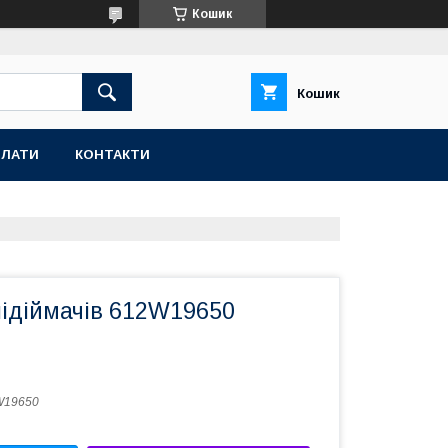
Кошик
Кошик
ПЛАТИ
КОНТАКТИ
підіймачів 612W19650
W19650