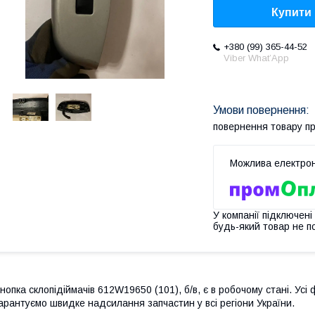
Купити
+380 (99) 365-44-52
Viber What’App
повернення товару п
У компанії підключені
будь-який товар не п
нопка склопідіймачів 612W19650 (101), б/в, є в робочому стані. Усі 
арантуємо швидке надсилання запчастин у всі регіони України.