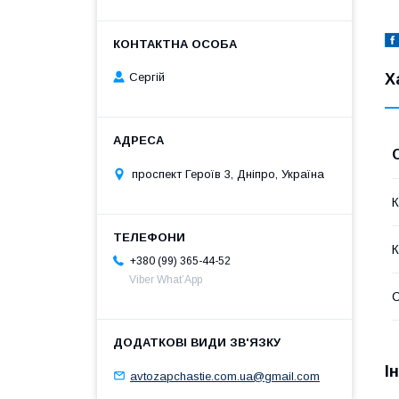
Х
Сергій
проспект Героїв 3, Дніпро, Україна
К
К
+380 (99) 365-44-52
Viber What’App
І
avtozapchastie.com.ua@gmail.com