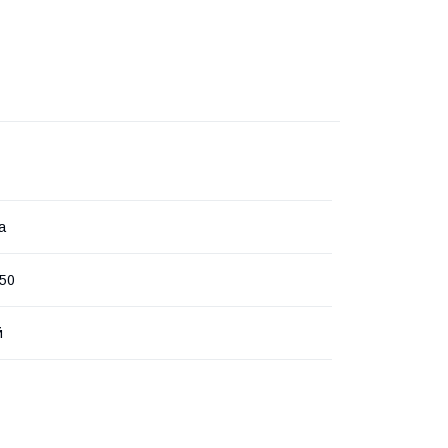
а
50
й