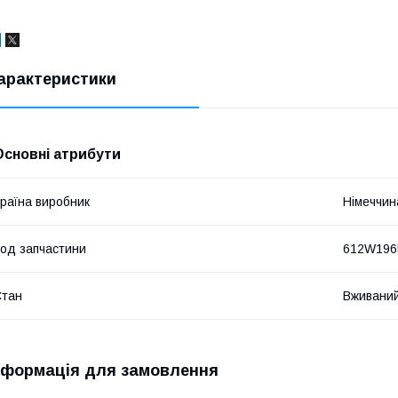
арактеристики
Основні атрибути
раїна виробник
Німеччин
од запчастини
612W196
Стан
Вживани
нформація для замовлення