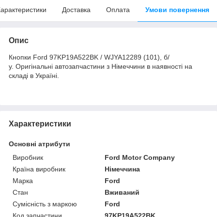
арактеристики
Доставка
Оплата
Умови повернення
Опис
Кнопки Ford 97KP19A522BK / WJYA12289 (101), б/
у. Оригінальні автозапчастини з Німеччини в наявності на
складі в Україні.
Характеристики
Основні атрибути
Виробник
Ford Motor Company
Країна виробник
Німеччина
Марка
Ford
Стан
Вживаний
Сумісність з маркою
Ford
Код запчастини
97KP19A522BK