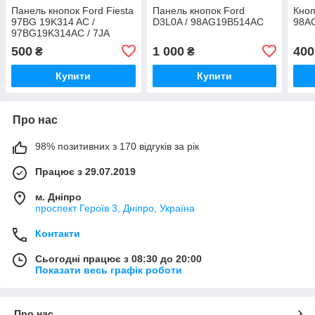
Панель кнопок Ford Fiesta
Панель кнопок Ford
Кноп
97BG 19K314 AC /
D3L0A / 98AG19B514AC
98A
97BG19K314AC / 7JA
500
1 000
400
₴
₴
Купити
Купити
Про нас
98% позитивних з 170 відгуків за рік
Працює з 29.07.2019
м. Дніпро
проспект Героїв 3, Дніпро, Україна
Контакти
Сьогодні працює з 08:30 до 20:00
Показати весь графік роботи
Про нас