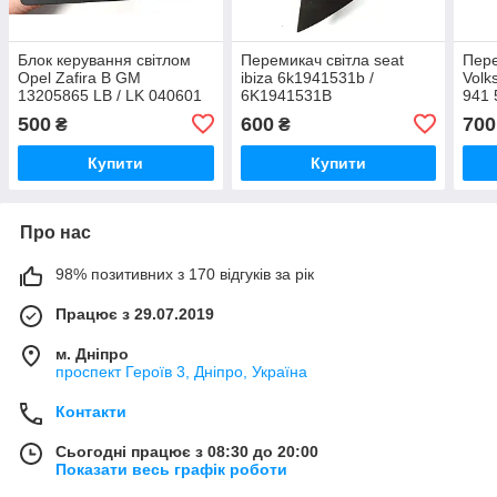
Блок керування світлом
Перемикач світла seat
Пере
Opel Zafira B GM
ibiza 6k1941531b /
Volk
13205865 LB / LK 040601
6K1941531B
941 
10 (є дефект, вказаний на
BK73
500
600
700
₴
₴
фото)
565 
Купити
Купити
Про нас
98% позитивних з 170 відгуків за рік
Працює з 29.07.2019
м. Дніпро
проспект Героїв 3, Дніпро, Україна
Контакти
Сьогодні працює з 08:30 до 20:00
Показати весь графік роботи