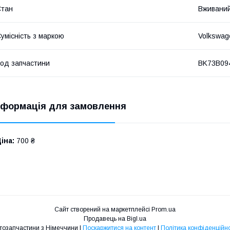
Стан
Вживани
умісність з маркою
Volkswag
од запчастини
BK73B09
нформація для замовлення
іна:
700 ₴
Сайт створений на маркетплейсі
Prom.ua
Продавець на Bigl.ua
Автозапчастини з Німеччини |
Поскаржитися на контент
|
Політика конфіденційно