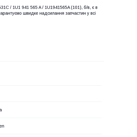
1C / 1U1 941 565 A / 1U1941565A (101), б/в, є в
и гарантуємо швидке надсилання запчастин у всі
а
en