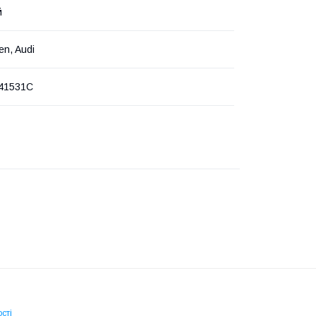
й
en, Audi
41531C
сті