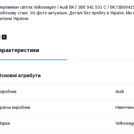
еремикач світла Volkswagen / Audi BK7 3B0 941 531 C / BK73B094153
обочому стані. Усі фото актуальні. Деталі без пробігу в Україні. М
егіони України.
арактеристики
Основні атрибути
иробник
Audi
раїна виробник
Німеччин
Марка
Volkswag