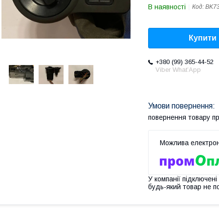
В наявності
Код:
BK7
Купити
+380 (99) 365-44-52
Viber What’App
повернення товару п
У компанії підключені
будь-який товар не п