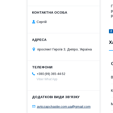
П
р
р
Сергій
Х
проспект Героїв 3, Дніпро, Україна
+380 (99) 365-44-52
В
Viber What’App
К
avtozapchastie.com.ua@gmail.com