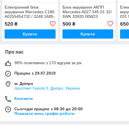
Електронний блок
Блок керування АКПП
Елек
керування Mercedes C180
Mercedes A027 545 01 32/
керу
A0255454732 / 3248 1685-
5WK 33920 00W23
031 
04 / A 025 545 47 32
0315
520
500
650
₴
₴
40/9
Купити
Купити
Про нас
98% позитивних з 170 відгуків за рік
Працює з 29.07.2019
м. Дніпро
проспект Героїв 3, Дніпро, Україна
Контакти
Сьогодні працює з 08:30 до 20:00
Показати весь графік роботи