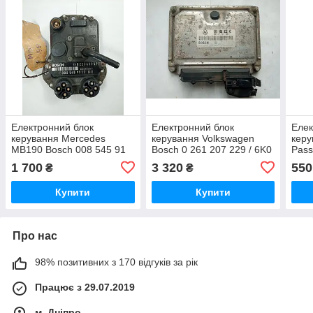
Електронний блок
Електронний блок
Елек
керування Mercedes
керування Volkswagen
керу
MB190 Bosch 008 545 91
Bosch 0 261 207 229 / 6K0
Pass
32 (07) / 0085459132(07) /
906 032 AD
433 
1 700
3 320
550
₴
₴
0 227 400 677 /
009 
0227400677
Купити
Купити
Про нас
98% позитивних з 170 відгуків за рік
Працює з 29.07.2019
м. Дніпро