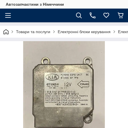
Автозапчастини з Німеччини
Товари та послуги
Електронні блоки керування
Елек