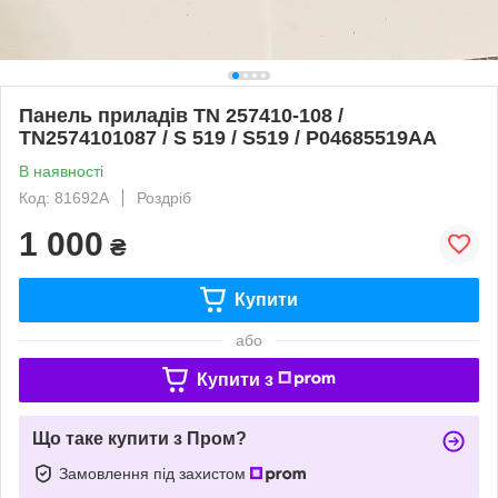
Панель приладів TN 257410-108 /
TN2574101087 / S 519 / S519 / P04685519AA
В наявності
Код: 81692А
Роздріб
1 000
₴
Купити
або
Купити з
Що таке купити з Пром?
Замовлення під захистом