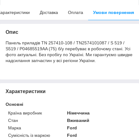
арактеристики
Доставка
Оплата
Умови повернення
Опис
Панель приладів TN 257410-108 / TN2574101087 / S 519 /
S519 / P04685519AA (75) б/у перебуває в робочому стані. Усі
фото актуальні. Без пробігу по Україні. Ми гарантуємо швидке
надсилання запчастин у всі регіони України.
Характеристики
Основні
Країна виробник
Німеччина
Стан
Вживаний
Марка
Ford
Сумісність із маркою
Ford