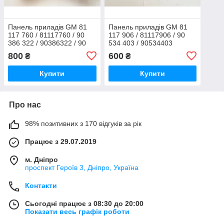
Панель приладів GM 81
Панель приладів GM 81
117 760 / 81117760 / 90
117 906 / 81117906 / 90
386 322 / 90386322 / 90
534 403 / 90534403
484 148 / 90484148 /
800
600
₴
₴
88481668
Купити
Купити
Про нас
98% позитивних з 170 відгуків за рік
Працює з 29.07.2019
м. Дніпро
проспект Героїв 3, Дніпро, Україна
Контакти
Сьогодні працює з 08:30 до 20:00
Показати весь графік роботи