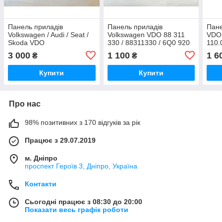
Панель приладів
Панель приладів
Пане
Volkswagen / Audi / Seat /
Volkswagen VDO 88 311
VDO 
Skoda VDO
330 / 88311330 / 6Q0 920
110.
110.080.053/002 /
803E / 6Q0920803E
1100
3 000
1 100
1 6
₴
₴
110080053/002 / 3B0 920
772 
845 A / Z7Z0A3640348 /
001 
Купити
Купити
280 301 V13
Про нас
98% позитивних з 170 відгуків за рік
Працює з 29.07.2019
м. Дніпро
проспект Героїв 3, Дніпро, Україна
Контакти
Сьогодні працює з 08:30 до 20:00
Показати весь графік роботи