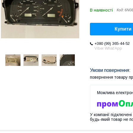
В наявності
Код:
6N0
Купити
+380 (99) 365-44-52
Viber What’App
повернення товару п
У компанії підключені
будь-який товар не п