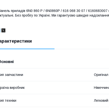
анель приладів 6N0 860 P / 6N0860P / 616 068 30 07 / 6160683007 (
ктуальні. Без пробігу по Україні. Ми гарантуємо швидке надсилання 
арактеристики
Основні
ип запчастини
Оригінал
раїна виробник
Німеччин
ип техніки
Легковий