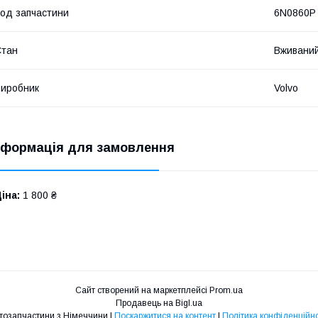
од запчастини
6N0860P
Стан
Вживани
иробник
Volvo
нформація для замовлення
іна:
1 800 ₴
Сайт створений на маркетплейсі
Prom.ua
Продавець на Bigl.ua
Автозапчастини з Німеччини |
Поскаржитися на контент
|
Політика конфіденційно