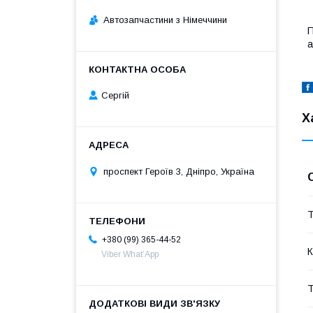
Автозапчастини з Німеччини
П
а
Сергій
Х
проспект Героїв 3, Дніпро, Україна
Т
+380 (99) 365-44-52
К
Viber What’App
Т