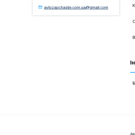
К
avtozapchastie.com.ua@gmail.com
В
І
Ц