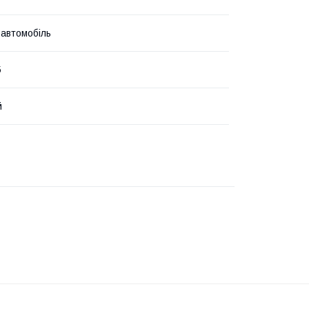
 автомобіль
5
й