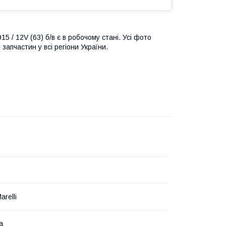
5 / 12V (63) б/в є в робочому стані. Усі фото
запчастин у всі регіони України.
arelli
а