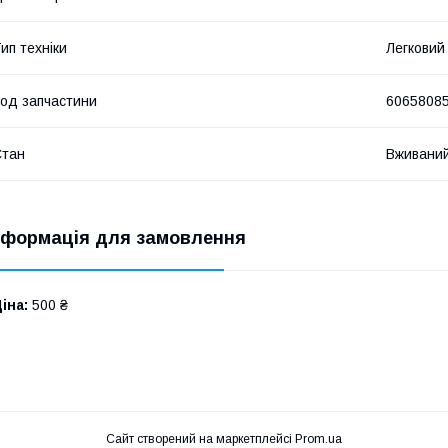
ип техніки
Легковий
од запчастини
6065808
Стан
Вживани
нформація для замовлення
іна:
500 ₴
Сайт створений на маркетплейсі
Prom.ua