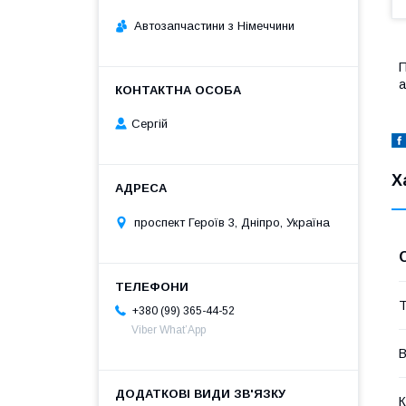
Автозапчастини з Німеччини
П
а
Сергій
Х
проспект Героїв 3, Дніпро, Україна
Т
+380 (99) 365-44-52
Viber What’App
В
К