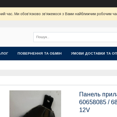
чий час. Ми обов'язково зв'яжемося з Вами найближчим робочим час
БЛОГ
ПОВЕРНЕННЯ ТА ОБМІН
УМОВИ ДОСТАВКИ ТА О
Панель прила
60658085 / 68
12V