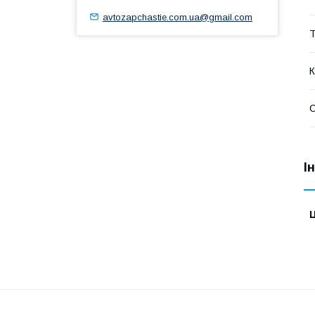
avtozapchastie.com.ua@gmail.com
Т
К
І
Ц