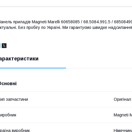
анель приладів Magneti Marelli 60658085 / 68.5084.991.5 / 685084991
ктуальні. Без пробігу по Україні. Ми гарантуємо швидке надсилання 
арактеристики
Основні
ип запчастини
Оригінал
иробник
Magneti M
раїна виробник
Німеччин