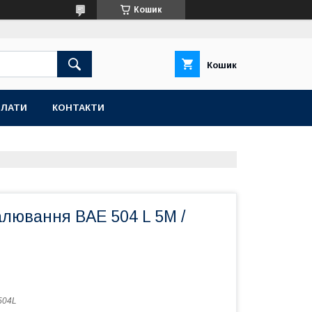
Кошик
Кошик
ПЛАТИ
КОНТАКТИ
алювання BAE 504 L 5M /
504L