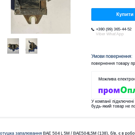
Купити
+380 (99) 365-44-52
Viber What’App
повернення товару п
У компанії підключені
будь-який товар не п
отушка запалювання
BAE 504 L 5M / BAE504L5M (138), б/в, є в робо