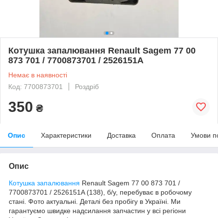
Котушка запалювання Renault Sagem 77 00
873 701 / 7700873701 / 2526151A
Немає в наявності
Код: 7700873701
Роздріб
350
₴
Опис
Характеристики
Доставка
Оплата
Умови п
Опис
Котушка запалювання
Renault Sagem 77 00 873 701 /
7700873701 / 2526151A (138), б/у, перебуває в робочому
стані. Фото актуальні. Деталі без пробігу в Україні. Ми
гарантуємо швидке надсилання запчастин у всі регіони