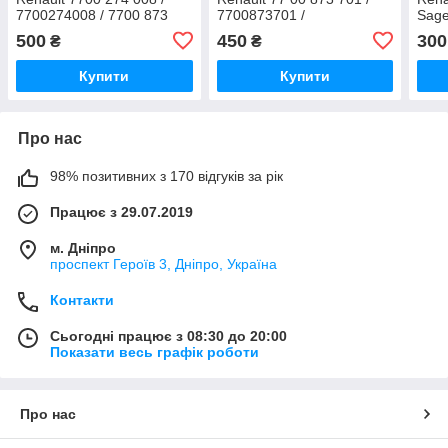
7700274008 / 7700 873
7700873701 /
Sage
701 / 7700873701 /
7700872449E / 2526078A
2526
500
450
300
₴
₴
2526151A
770
Купити
Купити
Про нас
98% позитивних з 170 відгуків за рік
Працює з 29.07.2019
м. Дніпро
проспект Героїв 3, Дніпро, Україна
Контакти
Сьогодні працює з 08:30 до 20:00
Показати весь графік роботи
Про нас