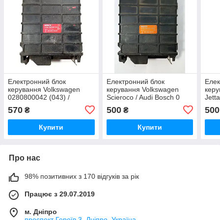
Електронний блок
Електронний блок
Елек
керування Volkswagen
керування Volkswagen
керу
0280800042 (043) /
Scieroco / Audi Bosch 0
Jett
321906263B bosch
280 800 042 (043) /
800 
570
500
500
₴
₴
0280800042(043) / 321
0280
906 263 B / 321906263B
906 
Купити
Купити
Про нас
98% позитивних з 170 відгуків за рік
Працює з 29.07.2019
м. Дніпро
проспект Героїв 3, Дніпро, Україна