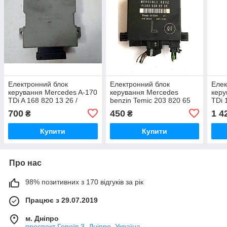
Електронний блок
Електронний блок
Елек
керування Mercedes A-170
керування Mercedes
керу
TDi A 168 820 13 26 /
benzin Temic 203 820 65
TDi 
A1688201326 / 150.036 /
26 / 2038206526 / 351369
5WK4
700
450
1 4
₴
₴
150036
Купити
Купити
Про нас
98% позитивних з 170 відгуків за рік
Працює з 29.07.2019
м. Дніпро
проспект Героїв 3, Дніпро, Україна