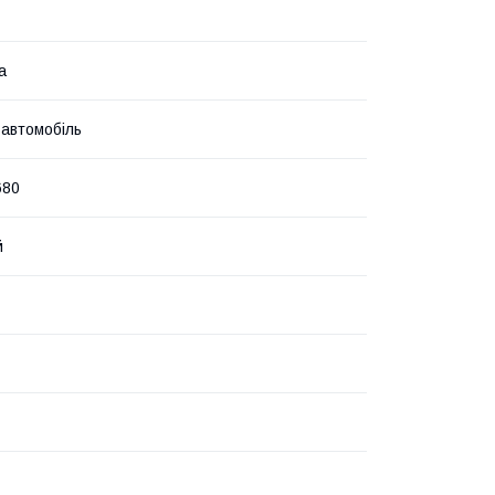
а
 автомобіль
680
й