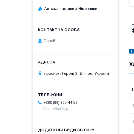
Автозапчастини з Німеччини
Е
ф
Сергій
Х
проспект Героїв 3, Дніпро, Україна
+380 (99) 365-44-52
Т
Viber What’App
Т