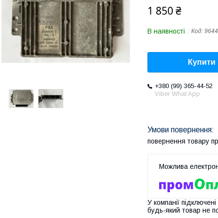
1 850 ₴
В наявності
Код:
9644
Купити
+380 (99) 365-44-52
Viber What’App
повернення товару п
У компанії підключені
будь-який товар не п