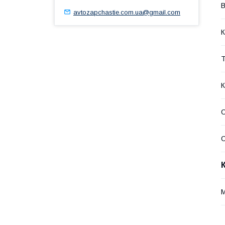
В
avtozapchastie.com.ua@gmail.com
К
Т
К
С