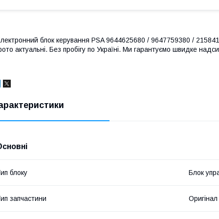
лектронний блок керування PSA 9644625680 / 9647759380 / 21584170-
ото актуальні. Без пробігу по Україні. Ми гарантуємо швидке надси
арактеристики
Основні
ип блоку
Блок упр
ип запчастини
Оригінал