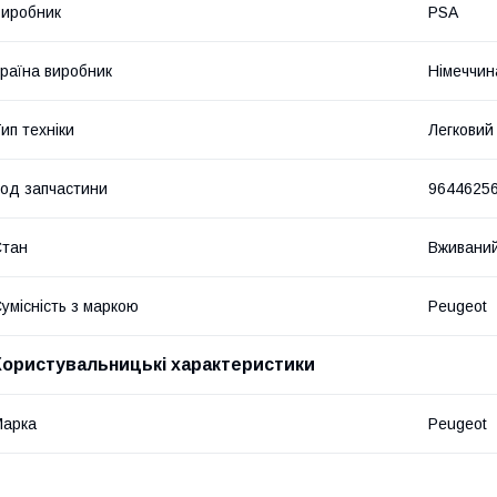
иробник
PSA
раїна виробник
Німеччин
ип техніки
Легковий
од запчастини
9644625
Стан
Вживани
умісність з маркою
Peugeot
Користувальницькі характеристики
Марка
Peugeot