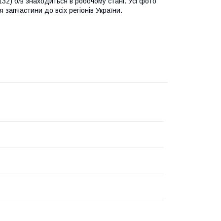
32) б/в знаходиться в робочому стані. Усі фото
 запчастини до всіх регіонів України.