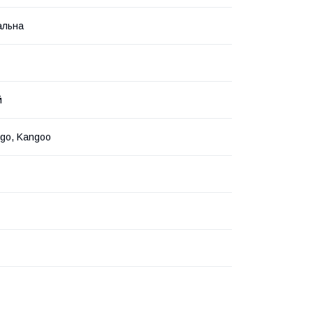
альна
й
ngo, Kangoo