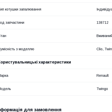
ип котушки запалювання
Індивіду
од запчастини
138712
Стан
Вживани
умісність з моделлю
Clio, Twi
Користувальницькі характеристики
Марка
Renault
Модель
Twingo
нформація для замовлення