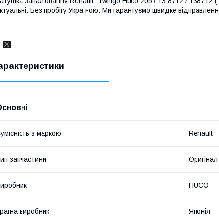
атушка запалювання Renault Twingo Huco 205 / 13 8712 / 138712 (1
ктуальні. Без пробігу Україною. Ми гарантуємо швидке відправлення
арактеристики
Основні
умісність з маркою
Renault
ип запчастини
Оригінал
иробник
HUCO
раїна виробник
Японія