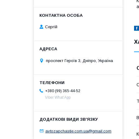
К
а
Сергій
Х
проспект Героїв 3, Дніпро, Україна
С
+380 (99) 365-44-52
Viber What’App
Т
В
avtozapchastie.com.ua@gmail.com
К