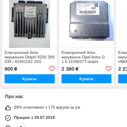
Електронний блок
Електронний блок
Елек
керування Delphi 8200 399
керування Opel Astra G
керу
038 / 82401162 JXG
1.6 16268377 delphi
IAW4
6237797
900
2 380
2 2
₴
₴
Купити
Купити
Про нас
98% позитивних з 170 відгуків за рік
Працює з 29.07.2019