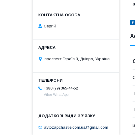
а
Сергій
Х
проспект Героїв 3, Дніпро, Україна
С
+380 (99) 365-44-52
Т
Viber What’App
Т
В
avtozapchastie.com.ua@gmail.com