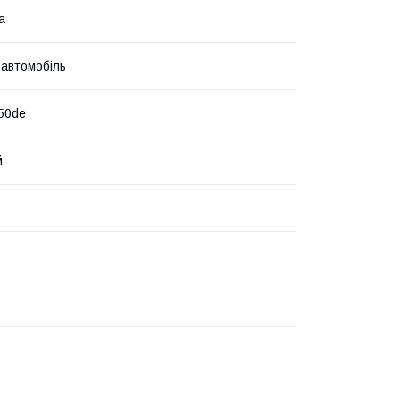
а
 автомобіль
50de
й