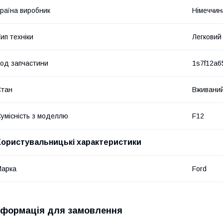
раїна виробник
Німеччин
ип техніки
Легковий
од запчастини
1s7f12a6
Стан
Вживани
умісність з моделлю
F12
Користувальницькі характеристики
Марка
Ford
нформація для замовлення