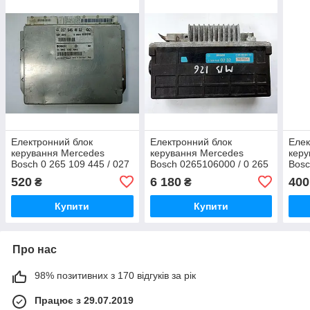
Електронний блок
Електронний блок
Елек
керування Mercedes
керування Mercedes
керу
Bosch 0 265 109 445 / 027
Bosch 0265106000 / 0 265
Bosc
545 41 32 / Q01
106 000 / 005 545 02 32 /
0295
520
6 180
400
₴
₴
0055450232
109 
Купити
Купити
Про нас
98% позитивних з 170 відгуків за рік
Працює з 29.07.2019