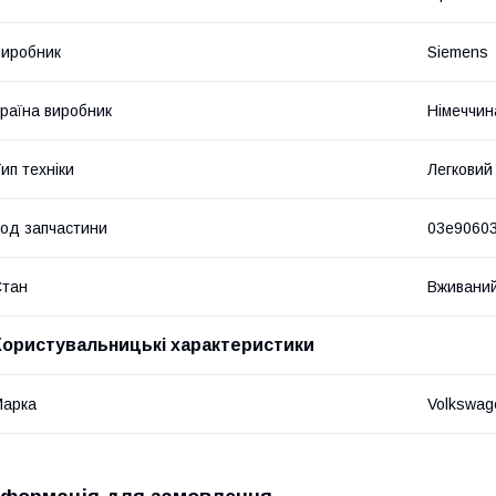
иробник
Siemens
раїна виробник
Німеччин
ип техніки
Легковий
од запчастини
03e9060
Стан
Вживани
Користувальницькі характеристики
Марка
Volkswag