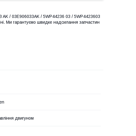
33 AK / 03E906033AK / 5WP44236 03 / 5WP4423603
країні. Ми гарантуємо швидке надсилання запчастин
en
авління двигуном