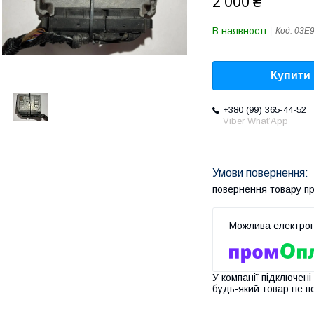
2 000 ₴
В наявності
Код:
03E
Купити
+380 (99) 365-44-52
Viber What’App
повернення товару п
У компанії підключені
будь-який товар не п