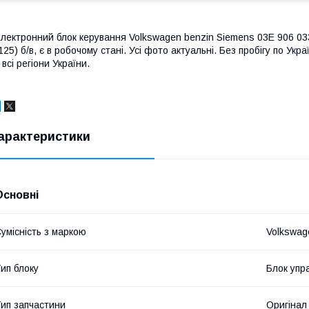
лектронний блок керування Volkswagen benzin Siemens 03E 906 0
125) б/в, є в робочому стані. Усі фото актуальні. Без пробігу по У
 всі регіони України.
арактеристики
Основні
умісність з маркою
Volkswag
ип блоку
Блок упр
ип запчастини
Оригінал