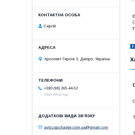
Е
(
Сергій
у
Х
проспект Героїв 3, Дніпро, Україна
+380 (99) 365-44-52
Viber What’App
С
Т
avtozapchastie.com.ua@gmail.com
Т