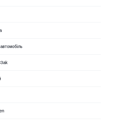
а
 автомобіль
33ak
й
en