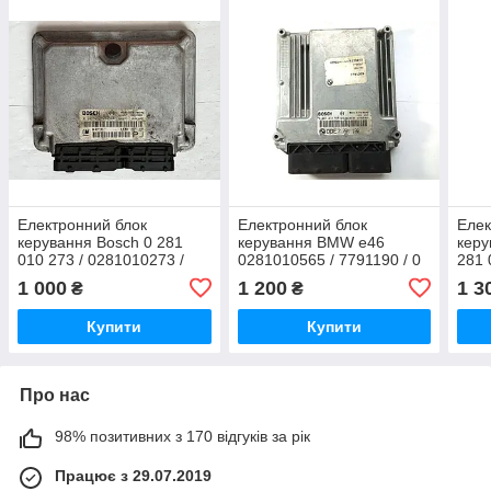
Електронний блок
Електронний блок
Елек
керування Bosch 0 281
керування BMW e46
керу
010 273 / 0281010273 /
0281010565 / 7791190 / 0
281 
24417198
281 010 565
/ 7 
1 000
1 200
1 3
₴
₴
778
Купити
Купити
Про нас
98% позитивних з 170 відгуків за рік
Працює з 29.07.2019