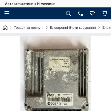
Автозапчастини з Німеччини
Товари та послуги
Електронні блоки керування
Елек