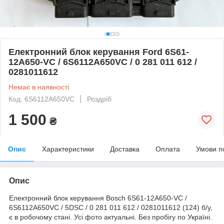
Електронний блок керування Ford 6S61-
12A650-VC / 6S6112A650VC / 0 281 011 612 /
0281011612
Немає в наявності
Код: 6S6112A650VC
Роздріб
1 500
₴
Опис
Характеристики
Доставка
Оплата
Умови п
Опис
Електронний блок керування Bosch 6S61-12A650-VC /
6S6112A650VC / 5DSC / 0 281 011 612 / 0281011612 (124) б/у,
є в робочому стані. Усі фото актуальні. Без пробігу по Україні.