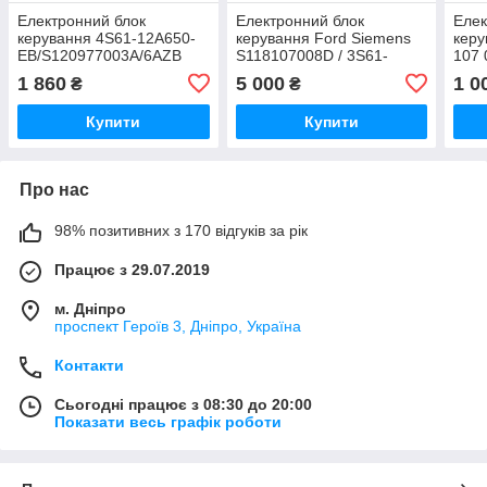
Електронний блок
Електронний блок
Елек
керування 4S61-12A650-
керування Ford Siemens
керу
EB/S120977003A/6AZB
S118107008D / 3S61-
107 
12A650-EB /
12A6
1 860
5 000
1 0
₴
₴
3S6112A650EB / 6DRB
Купити
Купити
Про нас
98% позитивних з 170 відгуків за рік
Працює з 29.07.2019
м. Дніпро
проспект Героїв 3, Дніпро, Україна
Контакти
Сьогодні працює з 08:30 до 20:00
Показати весь графік роботи