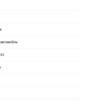
а
 автомобіль
101
й