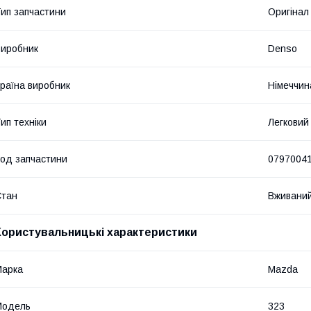
ип запчастини
Оригінал
иробник
Denso
раїна виробник
Німеччин
ип техніки
Легковий
од запчастини
0797004
Стан
Вживани
Користувальницькі характеристики
Марка
Mazda
Модель
323