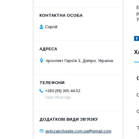
Е
р
У
Сергій
Х
проспект Героїв 3, Дніпро, Україна
+380 (99) 365-44-52
С
Viber What’App
С
Т
avtozapchastie.com.ua@gmail.com