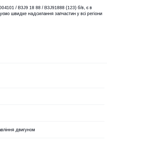
101 / B3J9 18 88 / B3J91888 (123) б/в, є в
нтуємо швидке надсилання запчастин у всі регіони
авління двигуном