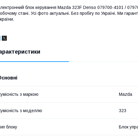
лектронний блок керування Mazda 323F Denso 079700-4101 / 0797004
обочому стані. Усі фото актуальні. Без пробігу по Україні. Ми гара
країни.
арактеристики
Основні
умісність з маркою
Mazda
умісність з моделлю
323
ип блоку
Блок упр