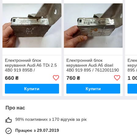
Електронний блок
Електронний блок
Елек
керування Audi A6 TDi 2.5
керування Audi A6 disel
керу
4B0 919 895B /
4B0 919 895 / 7612001190
895 
7612001349 /
/ AUZ1Z1V8720523
001 
660
760
1 0
₴
₴
AUZ1Z1W4352956
E25
Купити
Купити
Про нас
98% позитивних з 170 відгуків за рік
Працює з 29.07.2019