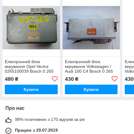
Електронний блок
Електронний блок
Елек
керування Opel Vectra
керування Volkswagen /
керу
0265100039 Bosch 0 265
Audi 100 C4 Bosch 0 265
Volk
100 039 / 9474521
100 037 / 443 907 379 C
0265
480
430
430
₴
₴
100 
Купити
Купити
Про нас
98% позитивних з 170 відгуків за рік
Працює з 29.07.2019