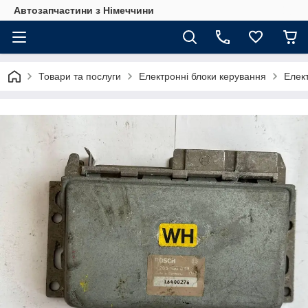
Автозапчастини з Німеччини
Товари та послуги
Електронні блоки керування
Елек