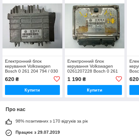
Електронний блок
Електронний блок
Елек
керування Volkswagen
керування Volkswagen
керу
Bosch 0 261 204 794 / 030
0261207228 Bosch 0 261
Bosc
906 027 AC
207 228 / 6K0 906 032 AC
906 
620
1 190
620
₴
₴
794
Купити
Купити
Про нас
98% позитивних з 170 відгуків за рік
Працює з 29.07.2019