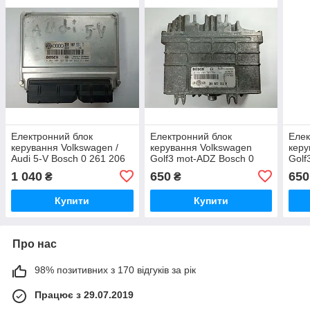
Електронний блок
Електронний блок
Елек
керування Volkswagen /
керування Volkswagen
керу
Audi 5-V Bosch 0 261 206
Golf3 mot-ADZ Bosch 0
Golf
123 / 3B0 907 551 T
261 203 707/708 /
707/
1 040
650
650
₴
₴
0261203707/708 / 10/60 /
/ 10
1H0 907 311 P /
1H0
Купити
Купити
1H0907311P
Про нас
98% позитивних з 170 відгуків за рік
Працює з 29.07.2019