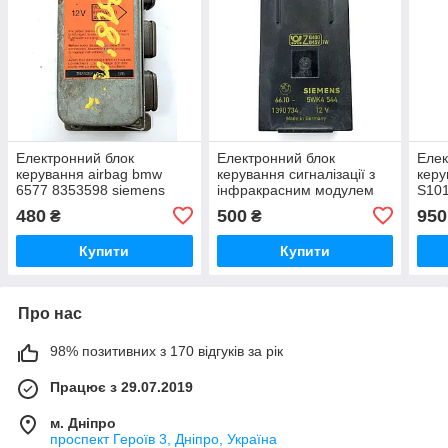
Електронний блок
Електронний блок
Елек
керування airbag bmw
керування сигналізації з
кер
6577 8353598 siemens
інфракрасним модулем
S101
5WK4060 / 65778353598
bmw 66.10-1390734
770
480
500
950
₴
₴
siemens 5WK4544 12V
Купити
Купити
Про нас
98% позитивних з 170 відгуків за рік
Працює з 29.07.2019
м. Дніпро
проспект Героїв 3, Дніпро, Україна