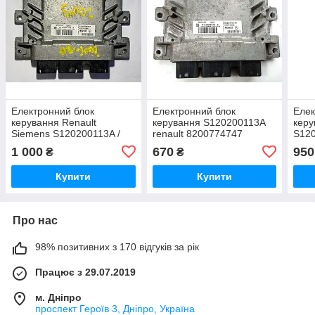
Електронний блок
Електронний блок
Елек
керування Renault
керування S120200113A
керу
Siemens S120200113A /
renault 8200774747
S120
8200774747 / 8200700695
8200
1 000
670
950
₴
₴
Купити
Купити
Про нас
98% позитивних з 170 відгуків за рік
Працює з 29.07.2019
м. Дніпро
проспект Героїв 3, Дніпро, Україна