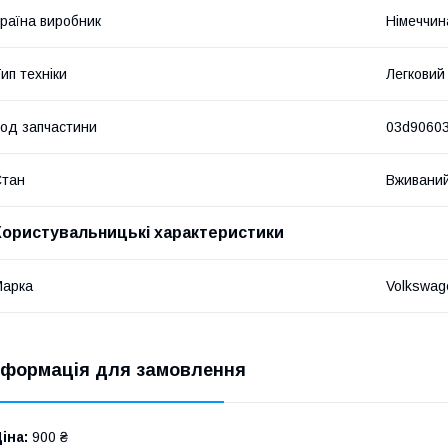
раїна виробник
Німеччин
ип техніки
Легковий
од запчастини
03d9060
Стан
Вживани
Користувальницькі характеристики
Марка
Volkswag
нформація для замовлення
іна:
900 ₴