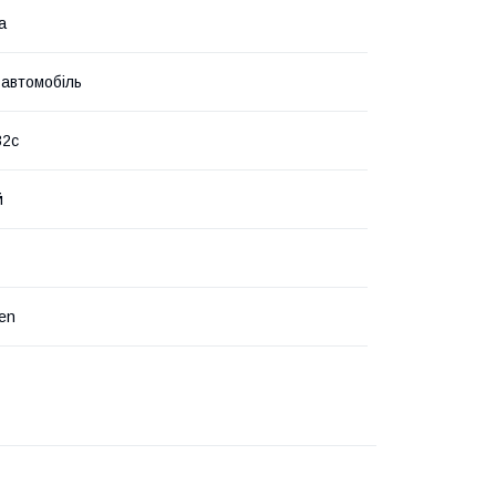
а
 автомобіль
32c
й
en