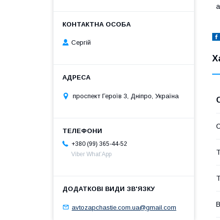
а
Сергій
Х
проспект Героїв 3, Дніпро, Україна
С
+380 (99) 365-44-52
Т
Viber What’App
Т
В
avtozapchastie.com.ua@gmail.com