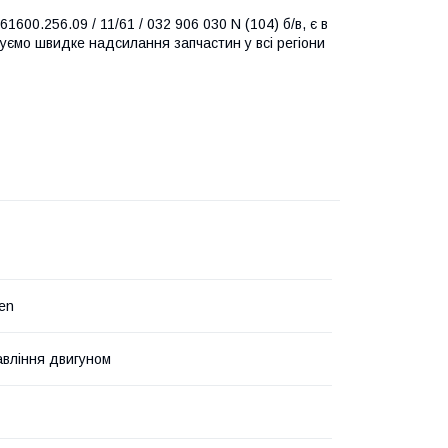
600.256.09 / 11/61 / 032 906 030 N (104) б/в, є в
нтуємо швидке надсилання запчастин у всі регіони
en
авління двигуном