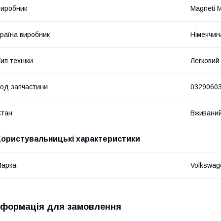
иробник
Magneti M
раїна виробник
Німеччин
ип техніки
Легковий
од запчастини
0329060
Стан
Вживани
Користувальницькі характеристики
Марка
Volkswag
нформація для замовлення