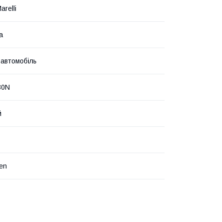
arelli
а
 автомобіль
30N
й
en