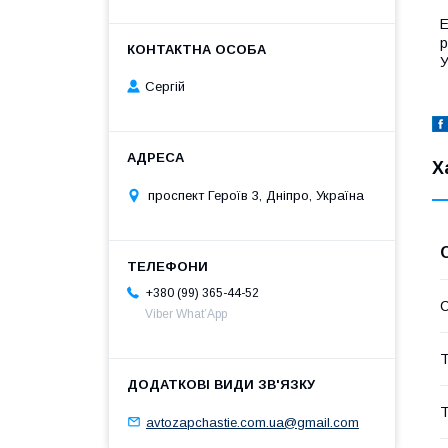
Е
р
У
Сергій
Х
проспект Героїв 3, Дніпро, Україна
+380 (99) 365-44-52
С
Viber What’App
Т
Т
avtozapchastie.com.ua@gmail.com