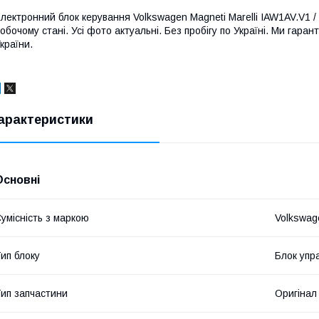
лектронний блок керування Volkswagen Magneti Marelli IAW1AV.V1 / 61
обочому стані. Усі фото актуальні. Без пробігу по Україні. Ми гара
країни.
арактеристики
Основні
умісність з маркою
Volkswag
ип блоку
Блок упр
ип запчастини
Оригінал