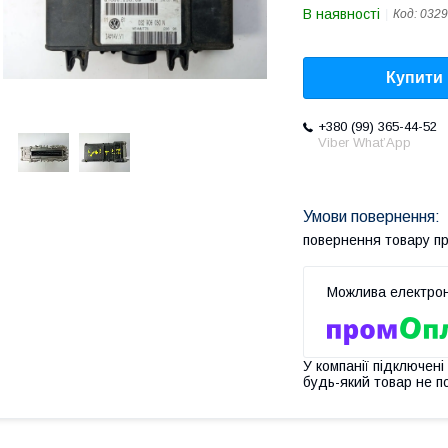
В наявності
Код:
032
Купити
+380 (99) 365-44-52
Viber What’App
повернення товару п
У компанії підключені
будь-який товар не п