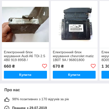
Електронний блок
Електронний блок
Елек
керування Audi A6 TDi 2.5
керування chevrolet matiz
керу
4B0 919 895B /
1B0T 9A / 96801800
8D09
7612001349 /
941 
660
670
1 3
₴
₴
AUZ1Z1W4352956
Купити
Купити
Про нас
98% позитивних з 170 відгуків за рік
Працює з 29.07.2019