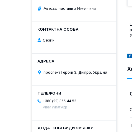
Автозапчастини з Німеччини
Е
р
У
Сергій
Х
проспект Героїв 3, Дніпро, Україна
+380 (99) 365-44-52
Viber What’App
С
Т