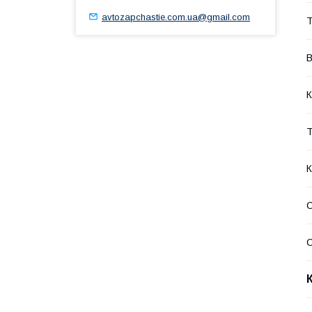
avtozapchastie.com.ua@gmail.com
Т
В
К
Т
К
С