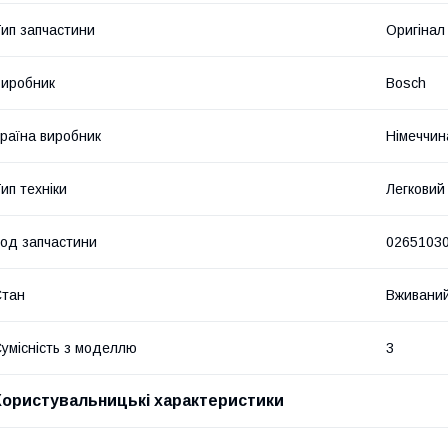
ип запчастини
Оригінал
иробник
Bosch
раїна виробник
Німеччин
ип техніки
Легковий
од запчастини
0265103
Стан
Вживани
умісність з моделлю
3
Користувальницькі характеристики