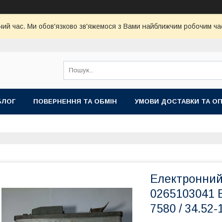
чий час. Ми обов'язково зв'яжемося з Вами найближчим робочим час
БЛОГ
ПОВЕРНЕННЯ ТА ОБМІН
УМОВИ ДОСТАВКИ ТА О
Електронний
0265103041 B
7580 / 34.52-