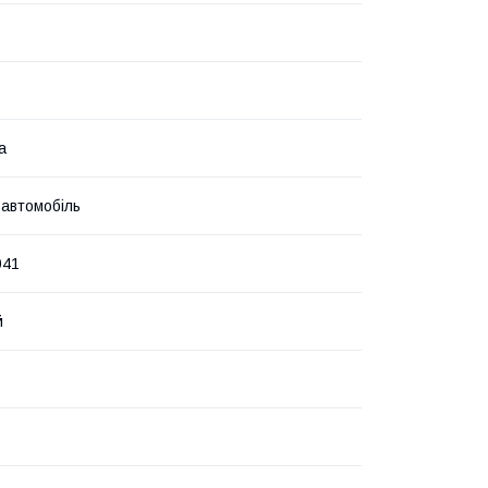
а
 автомобіль
041
й