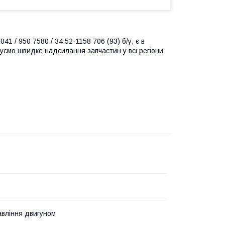
 / 950 7580 / 34.52-1158 706 (93) б/у, є в
нтуємо швидке надсилання запчастин у всі регіони
авління двигуном