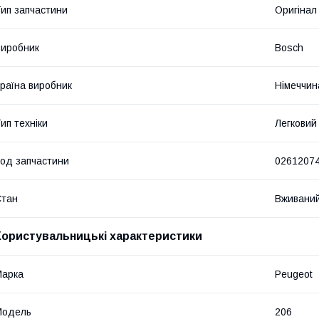
ип запчастини
Оригінал
иробник
Bosch
раїна виробник
Німеччин
ип техніки
Легковий
од запчастини
0261207
Стан
Вживани
Користувальницькі характеристики
Марка
Peugeot
Модель
206