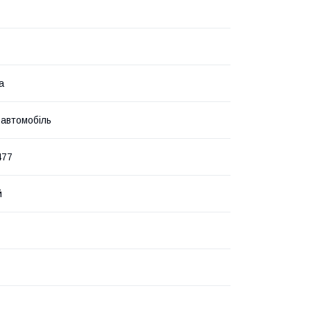
а
 автомобіль
477
й