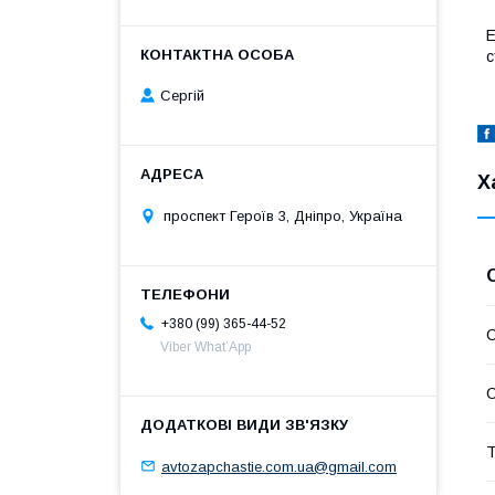
Е
с
Сергій
Х
проспект Героїв 3, Дніпро, Україна
+380 (99) 365-44-52
С
Viber What’App
С
Т
avtozapchastie.com.ua@gmail.com