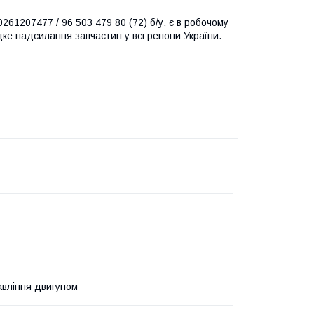
261207477 / 96 503 479 80 (72) б/у, є в робочому
идке надсилання запчастин у всі регіони України.
авління двигуном