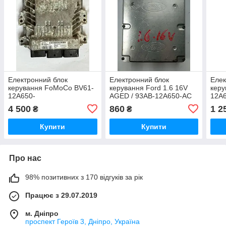
Електронний блок
Електронний блок
Елек
керування FoMoCo BV61-
керування Ford 1.6 16V
кер
12A650-
AGED / 93AB-12A650-AC
12A6
AXH/ BV6112A650AXH / S
5W7
4 500
860
1 2
₴
₴
180 133 039 B /
UH2
S180133039B / 9TNH
Купити
Купити
Про нас
98% позитивних з 170 відгуків за рік
Працює з 29.07.2019
м. Дніпро
проспект Героїв 3, Дніпро, Україна