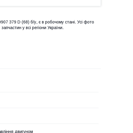
07 379 D (68) б/у, є в робочому стані. Усі фото
запчастин у всі регіони України.
авління двигуном