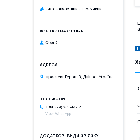
Автозапчастини з Німеччини
Е
а
Сергій
Х
проспект Героїв 3, Дніпро, Україна
С
+380 (99) 365-44-52
Viber What’App
С
Т