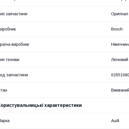
ип запчастини
Оригінал
иробник
Bosch
раїна виробник
Німеччин
ип техніки
Легковий
од запчастини
0265108
Стан
Вживани
Користувальницькі характеристики
Марка
Audi