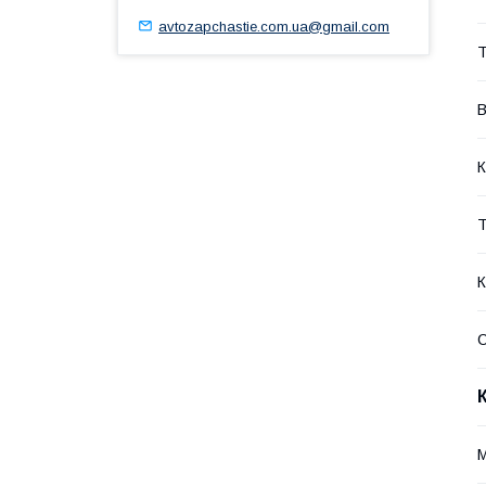
avtozapchastie.com.ua@gmail.com
Т
В
К
Т
К