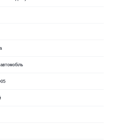
а
 автомобіль
005
й