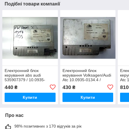
Подібні товари компанії
Електронний блок
Електронний блок
Елек
керування abs audi
керування Volksagen/Audi
керу
535907379 / 10.0935-
Atc 10.0935-0134.4 /
Atc 
0134.4
03001-AWCA / 535907379
3385
440
430
810
₴
₴
Купити
Купити
Про нас
98% позитивних з 170 відгуків за рік