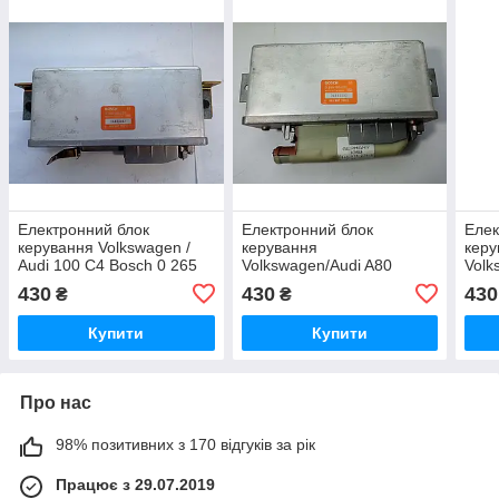
Електронний блок
Електронний блок
Елек
керування Volkswagen /
керування
керу
Audi 100 C4 Bosch 0 265
Volkswagen/Audi A80
Volk
100 037 / 443 907 379 C
0265100037 Bosch 0 265
0265
430
430
430
₴
₴
100 037 / 443907379C
100 
Купити
Купити
Про нас
98% позитивних з 170 відгуків за рік
Працює з 29.07.2019