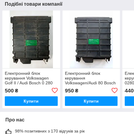
Подібні товари компанії
Електронний блок
Електронний блок
Елек
керування Volkswagen
керування
керу
Golf II / Audi Bosch 0 280
Volkswagen/Audi 80 Bosch
0280
800 104 (105) /
0 280 800 104/105 / 811
8119
500
950
440
₴
₴
0280800104(105) / 811
906 264 / 811906264
0280
906 264 / 811906264
Купити
Купити
Про нас
98% позитивних з 170 відгуків за рік