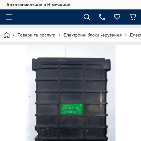
Автозапчастини з Німеччини
Товари та послуги
Електронні блоки керування
Елект