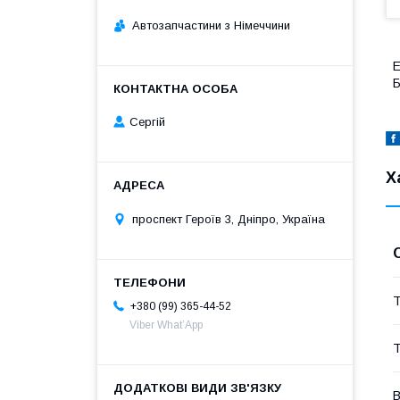
Автозапчастини з Німеччини
Е
Б
Сергій
Х
проспект Героїв 3, Дніпро, Україна
Т
+380 (99) 365-44-52
Viber What’App
Т
В