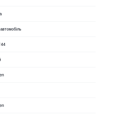
а
 автомобіль
744
й
en
en