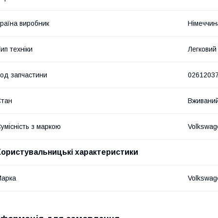
раїна виробник
Німеччин
ип техніки
Легковий
од запчастини
0261203
Стан
Вживани
умісність з маркою
Volkswag
Користувальницькі характеристики
Марка
Volkswag