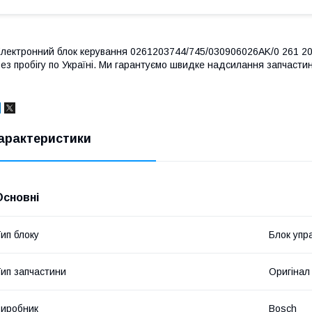
лектронний блок керування 0261203744/745/030906026AK/0 261 203 7
ез пробігу по Україні. Ми гарантуємо швидке надсилання запчастин 
арактеристики
Основні
ип блоку
Блок упр
ип запчастини
Оригінал
иробник
Bosch