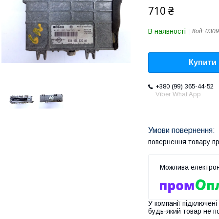
710 ₴
В наявності
Код:
030
Купити
+380 (99) 365-44-52
Viber What’App
повернення товару п
У компанії підключені
будь-який товар не п