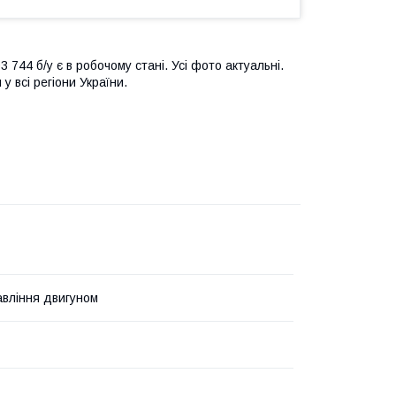
44 б/у є в робочому стані. Усі фото актуальні.
у всі регіони України.
авління двигуном