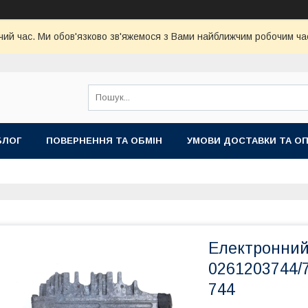
чий час. Ми обов'язково зв'яжемося з Вами найближчим робочим час
БЛОГ
ПОВЕРНЕННЯ ТА ОБМІН
УМОВИ ДОСТАВКИ ТА О
Електронний
0261203744/7
744