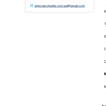
avtozapchastie.com.ua@gmail.com
К
Т
К
С